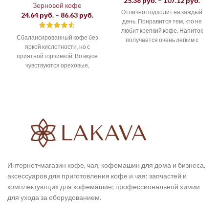
25.38
руб.
–
107.12
руб.
Зерновой кофе
цен:
Отлично подходит на каждый
Диапазон
24.64
руб.
–
86.63
руб.
25.38 
день. Понравится тем, кто не
цен:
–
любит крепкий кофе. Напиток
24.64 руб.
107.12
Сбалансированный кофе без
получается очень легким с
–
яркой кислотности, но с
86.63 руб.
небольшой кислотностью
приятной горчинкой. Во вкусе
лимона
чувствуются ореховые,
шоколадные и карамельные
ноты. Имеется долгое
приятное
Интернет-магазин кофе, чая, кофемашин для дома и бизнеса,
аксессуаров для приготовления кофе и чая; запчастей и
комплектующих для кофемашин; профессиональной химии
для ухода за оборудованием.