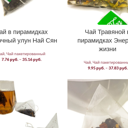
ай в пирамидках
Чай Травяной 
чный улун Най Сян
пирамидках Энер
жизни
ай
,
Чай пакетированный
Диапазон
7.76
руб.
–
35.16
руб.
Чай
,
Чай пакетированн
цен:
9.95
руб.
–
37.83
руб.
7.76 руб.
–
35.16 руб.