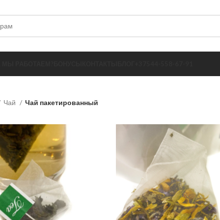
К МЫ РАБОТАЕМ?
БОНУСЫ
КОНТАКТЫ
БЛОГ
+37544-558-67-91
Чай
Чай пакетированный