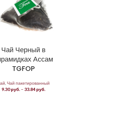
Чай Черный в
ирамидках Ассам
TGFOP
ай
,
Чай пакетированный
Диапазон
9.30
руб.
–
33.84
руб.
цен:
9.30 руб.
–
33.84 руб.