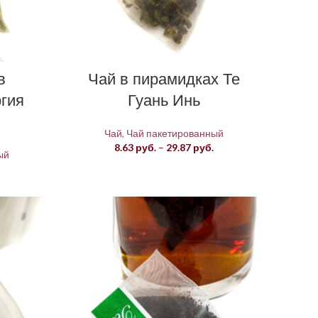
в
Чай в пирамидках Те
гия
Гуань Инь
Чай
,
Чай пакетированный
Диапазон
8.63
руб.
–
29.87
руб.
ый
цен:
Диапазон
8.63 руб.
цен:
–
9.95 руб.
29.87 руб.
–
37.83 руб.