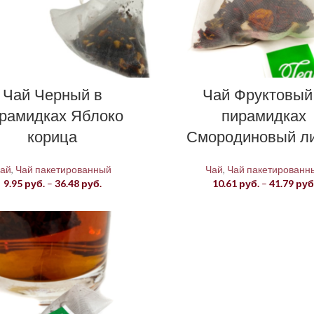
Чай Черный в
Чай Фруктовый
рамидках Яблоко
пирамидках
корица
Смородиновый л
ай
,
Чай пакетированный
Чай
,
Чай пакетированн
Диапазон
9.95
руб.
–
36.48
руб.
10.61
руб.
–
41.79
руб
цен:
9.95 руб.
–
36.48 руб.