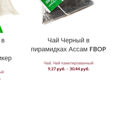
 в
Чай Черный в
пирамидках Ассам FBOP
икер
Чай
,
Чай пакетированный
Диапазон
9.27
руб.
–
30.44
руб.
ый
цен:
Диапазон
.
9.27 руб.
цен:
–
10.61 руб.
30.44 руб.
–
41.79 руб.