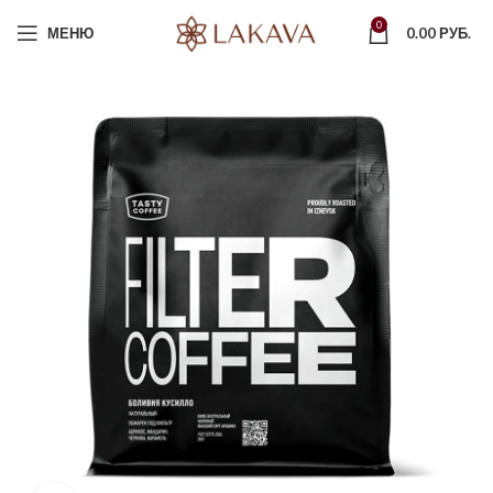
0
МЕНЮ
0.00
РУБ.