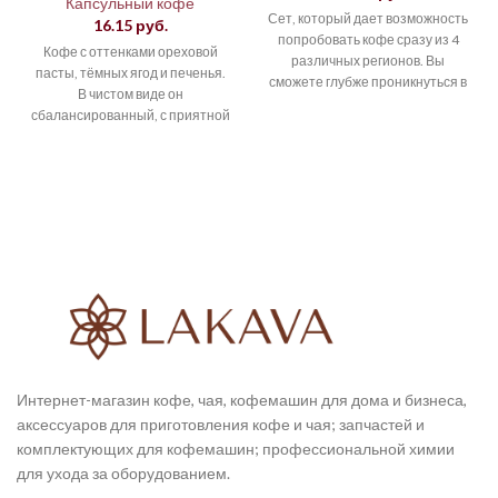
Капсульный кофе
Сет, который дает возможность
16.15
руб.
попробовать кофе сразу из 4
Кофе с оттенками ореховой
различных регионов. Вы
пасты, тёмных ягод и печенья.
сможете глубже проникнуться в
В чистом виде он
особенности каждого лота или
сбалансированный, с приятной
горчинкой и лёгкой
кислотностью,
Интернет-магазин кофе, чая, кофемашин для дома и бизнеса,
аксессуаров для приготовления кофе и чая; запчастей и
комплектующих для кофемашин; профессиональной химии
для ухода за оборудованием.