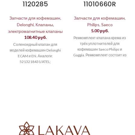
1120285
11010660R
Запчасти для кофемашин
,
Запчасти для кофемашин
,
Delonghi
,
Клапаны,
Philips
,
Saeco
5.00
руб.
электромагнитные клапаны
108.40
руб.
Ремкомплект клапана крема из
трёх уплотнителей для
Соленоидный клапан для
кофемашин Saeco Philips и
моделей кофемашин Delonghi
Gaggia. Ремкомплект состоит из
ECAM и EN. Аналоги:
двух уплотнительных колец и
5213218431/ATEL;
уплотнительной
5213218431/DE LONGHI;
LF1120285/GEV, 5213214021,
5213215821, 5213218381
Подходит для моделей