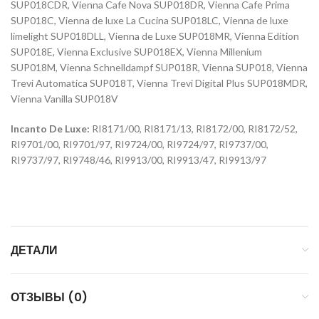
SUP018CDR, Vienna Cafe Nova SUP018DR, Vienna Cafe Prima
SUP018C, Vienna de luxe La Cucina SUP018LC, Vienna de luxe
limelight SUP018DLL, Vienna de Luxe SUP018MR, Vienna Edition
SUP018E, Vienna Exclusive SUP018EX, Vienna Millenium
SUP018M, Vienna Schnelldampf SUP018R, Vienna SUP018, Vienna
Trevi Automatica SUP018T, Vienna Trevi Digital Plus SUP018MDR,
Vienna Vanilla SUP018V
Incanto De Luxe:
RI8171/00, RI8171/13, RI8172/00, RI8172/52,
RI9701/00, RI9701/97, RI9724/00, RI9724/97, RI9737/00,
RI9737/97, RI9748/46, RI9913/00, RI9913/47, RI9913/97
ДЕТАЛИ
ОТЗЫВЫ (0)