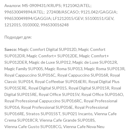
Аналоги: MS-0909431/KRUPS; 9121042/ATEL;
996530049894/ATEL; 272408/ASCASO; 9121.042/GAGGIA;
996530049894/GAGGIA; LF1212015/GEV; S5100151/GEV,
1212015, 0103002, 996530016248
Подходит для:
Saeco:
Magic Comfort Digital SUP012D, Magic Comfort
SUP012DR, Magic Comfort+ SUP012DE, Magic Comfort+
SUP012DER, Magic de Luxe SUP012, Magic de Luxe SUP012R,
Magic Family SUP005, Magic Roma SUP013, Magic Roma SUP013R,
Royal Cappuccino SUP016C, Royal Cappuccino SUP016R, Royal
Classic SUP014, Royal Coffeebar SUP016ERI, Royal Digital Plus
SUP015ERE, Royal Digital SUP015, Royal Digital SUP015R, Royal
Digital SUP015RE, Royal Office SUP015V, Royal Office SUP016O,
Royal Professional Cappuccino SUP016RC, Royal Professional
SUP016, Royal Professional SUP016E, Royal Professional
SUP016RE, Stratos SUP015ST, SUP021 Incanto, Vienna Cafe
Crema SUP018CR, Vienna Cafe Grande SUP018S,
Vienna Cafe Gusto SUP018CG, Vienna Cafe Nova Neu