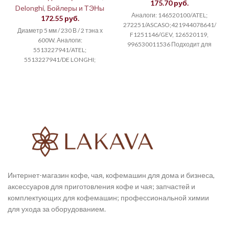
175.70
руб.
Delonghi
,
Бойлеры и ТЭНы
Аналоги: 146520100/ATEL;
172.55
руб.
272251/ASCASO;421944078641/GAG
Диаметр 5 мм / 230 В / 2 тэна х
F1251146/GEV, 126520119,
600W. Аналоги:
996530011536 Подходит для
5513227941/ATEL;
моделей кофемашин: EPMS,
5513227941/DE LONGHI;
GAGGIA, GEV
5532139700/DE LONGHI;
SAECO: Contenitori Maggiorati,
LF5057788/GEV. Подходит для
Digital, Family, Family Digital,
Family Plus,
Интернет-магазин кофе, чая, кофемашин для дома и бизнеса,
аксессуаров для приготовления кофе и чая; запчастей и
комплектующих для кофемашин; профессиональной химии
для ухода за оборудованием.