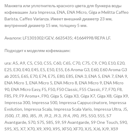
Манжета или уплотнитель красного цвета для бункера воды
кофемашин Jura Impressa, ENA, ENA Micro, Giga и Melitta Caffeo
Barista, Caffeo Varianza. Имеет внешний диаметр 23 мм,
внутренний диаметр 15 мм, толщину 5 мм.
Аналоги: LF1301002/GEV, 6635435; 41664998/REPA LF.
Подходит к моделям кофемашин:
ura: A5, A9, C5, C50, C55, C60, C65, C70, C75, C9, C90, E10, E20,
E25, E30, E40, E45, E5, E50, E55, E6 Aroma G3, E60, E60 Aroma G3
ab 2015, E65, E70, E74, E75, E80, E85, ENA 3, ENA 5, ENA 7, ENA 9,
ENA Micro 1, ENA Micro 5, ENA Micro 8, ENA Micro 9, ENA Micro
90, ENA Micro Easy, F5, F50, F50 Classic, F55 Classic, F7, F70, F8,
F85, F9, F9 Aroma+, F90, Giga 5, Giga X3, Giga X7, Giga X8, Giga X9,
Impressa 300, Impressa 500, Impressa Cappuccinatore, Impressa
Evolution, Impressa Scala, Impressa Scala Vario, Impressa Ultra, J5,
J500, J7, J80, J85, J9, J9.2, J9.3, J9.4, J90, J95, S50, S55, S7
Avantgarde, S70, S75, S85, S9, S9 Avantgarde, S9 One Touch, S90,
S95, X5, X7, X70, X9, X90, X95, XF50, XF70, XJ5, XJ6, XJ9, XS9