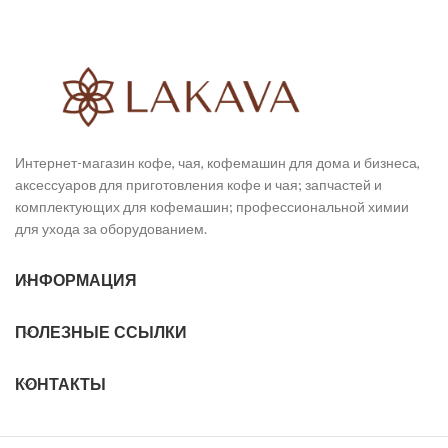
Интернет-магазин кофе, чая, кофемашин для дома и бизнеса,
аксессуаров для приготовления кофе и чая; запчастей и
комплектующих для кофемашин; профессиональной химии
для ухода за оборудованием.
ИНФОРМАЦИЯ
ПОЛЕЗНЫЕ ССЫЛКИ
КОНТАКТЫ