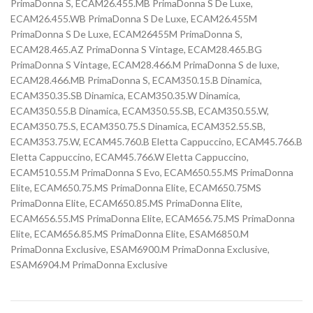
PrimaDonna S, ECAM26.455.MB PrimaDonna S De Luxe,
ECAM26.455.WB PrimaDonna S De Luxe, ECAM26.455M
PrimaDonna S De Luxe, ECAM26455M PrimaDonna S,
ECAM28.465.AZ PrimaDonna S Vintage, ECAM28.465.BG
PrimaDonna S Vintage, ECAM28.466.M PrimaDonna S de luxe,
ECAM28.466.MB PrimaDonna S, ECAM350.15.B Dinamica,
ECAM350.35.SB Dinamica, ECAM350.35.W Dinamica,
ECAM350.55.B Dinamica, ECAM350.55.SB, ECAM350.55.W,
ECAM350.75.S, ECAM350.75.S Dinamica, ECAM352.55.SB,
ECAM353.75.W, ECAM45.760.B Eletta Cappuccino, ECAM45.766.B
Eletta Cappuccino, ECAM45.766.W Eletta Cappuccino,
ECAM510.55.M PrimaDonna S Evo, ECAM650.55.MS PrimaDonna
Elite, ECAM650.75.MS PrimaDonna Elite, ECAM650.75MS
PrimaDonna Elite, ECAM650.85.MS PrimaDonna Elite,
ECAM656.55.MS PrimaDonna Elite, ECAM656.75.MS PrimaDonna
Elite, ECAM656.85.MS PrimaDonna Elite, ESAM6850.M
PrimaDonna Exclusive, ESAM6900.M PrimaDonna Exclusive,
ESAM6904.M PrimaDonna Exclusive