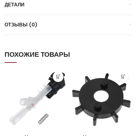
ДЕТАЛИ
ОТЗЫВЫ (0)
ПОХОЖИЕ ТОВАРЫ