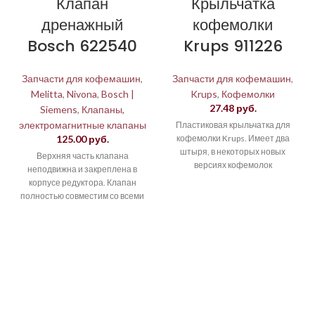
Клапан
Крыльчатка
дренажный
кофемолки
Bosch 622540
Krups 911226
Запчасти для кофемашин
,
Запчасти для кофемашин
,
Melitta
,
Nivona
,
Bosch |
Krups
,
Кофемолки
27.48
руб.
Siemens
,
Клапаны,
электромагнитные клапаны
Пластиковая крыльчатка для
125.00
руб.
кофемолки Krups. Имеет два
штыря, в некоторых новых
Верхняя часть клапана
версиях кофемолок
неподвижна и закреплена в
используются крыльчатки с
корпусе редуктора. Клапан
тремя штырями (арт. MS-
полностью совместим со всеми
5A21289K),
моделями Bosch серии TCA, TK .
Также